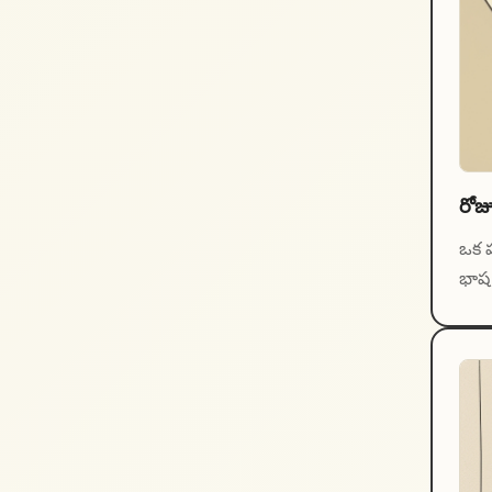
రోజ
ఒక పం
భాష 