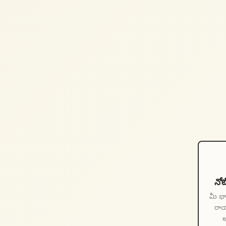
నో
మీ భా
రాయ
అ