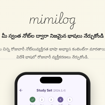
mimilog
మీ స్వంత నోట్‌ల ద్వారా నిజమైన భాషలు నేర్చుకోండి
ీ చిన్న రోజువారీ నోట్‌లు
వ్యక్తిగత భాషా అభ్యాస కంటెంట్‌గా మారతాయ
విదేశీ భాషలో రోజువారీ వ్యక్తీకరణలు నేర్చుకోండి.