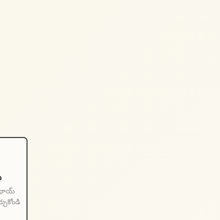
ు
, థాయ్
్చుకోండి