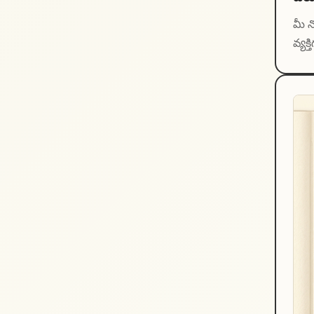
మీ న
వ్యక