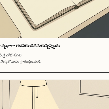
ు వృధాగా గడవకూడదనుకున్నప్పుడు
క్తి నోట్ వదిలి
నేర్చుకోవడం ప్రారంభించండి.