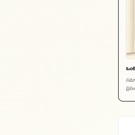
ఒంట
సమాజ
ప్రపం