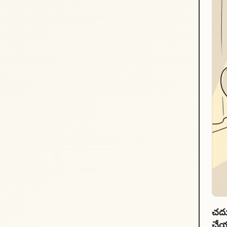
చదు
చేయ