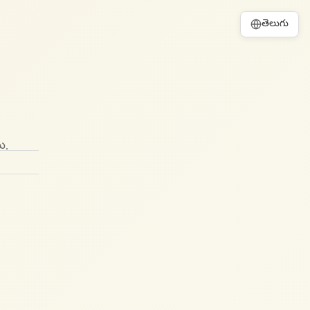
తెలుగు
ి.