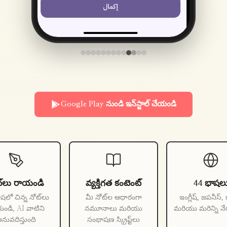
Google Play నుండి ఇన్‌స్టాల్ చేయండి
ట్‌లు రాయండి
వ్యక్తిగత కంటెంట్
44 భాషల
షలో చిన్న నోట్‌లు
మీ నోట్‌ల ఆధారంగా
ఇంగ్లీష్, జపనీస్
ండి, AI వాటిని
నమూనాలు మరియు
మరియు మరిన్ని నేర
నువదిస్తుంది
సంభాషణ స్క్రిప్ట్‌లు