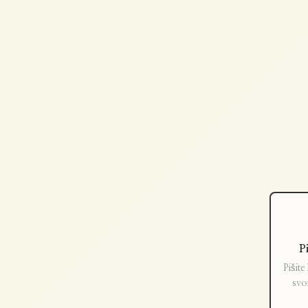
P
Pišite
svo