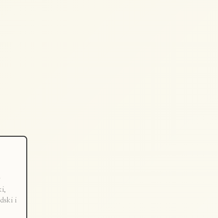
a
ki,
dski i