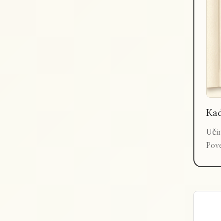
Kad
Učin
Pove