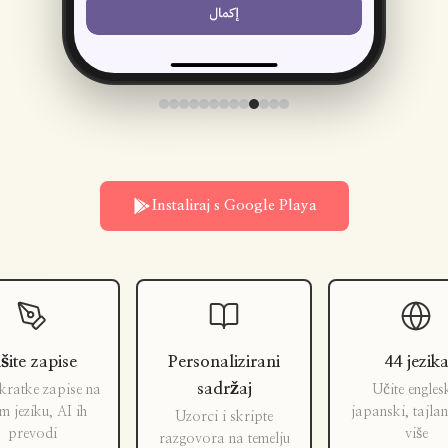
Instaliraj s Google Playa
išite zapise
Personalizirani
44 jezik
sadržaj
 kratke zapise na
Učite engles
m jeziku, AI ih
japanski, tajlan
Uzorci i skripte
prevodi
više
razgovora na temelju