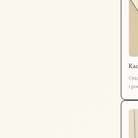
Kad
Osta
i po