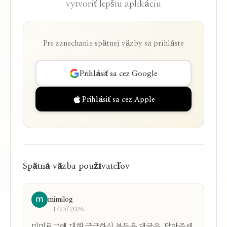
vytvoriť lepšiu aplikáciu
Pre zanechanie spätnej väzby sa prihláste
Prihlásiť sa cez Google
Prihlásiť sa cez Apple
Spätná väzba používateľov
mimilog
1/25/2026
미미로그에 대해 궁금하신 분들은 댓글을  달아주세