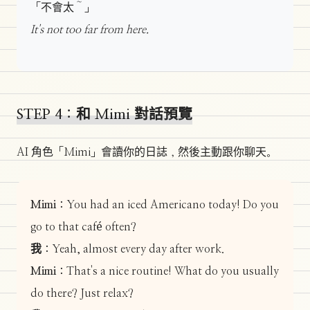
「不會太～」
It's not too far from here.
STEP 4：和 Mimi 對話預覽
AI 角色「Mimi」會讀你的日誌，然後主動跟你聊天。
Mimi：
You had an iced Americano today! Do you
go to that café often?
我：
Yeah, almost every day after work.
Mimi：
That's a nice routine! What do you usually
do there? Just relax?