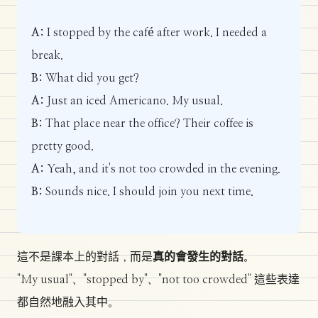
A:
I stopped by the café after work. I needed a
break.
B:
What did you get?
A:
Just an iced Americano. My usual.
B:
That place near the office? Their coffee is
pretty good.
A:
Yeah, and it's not too crowded in the evening.
B:
Sounds nice. I should join you next time.
這不是課本上的對話，而是
真的會發生的對話
。
"My usual"、"stopped by"、"not too crowded" 這些表達
都自然地融入其中。