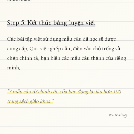
Step 5. Kết thúc bằng luyện viết
Các bài tập viết sử dụng mẫu câu đã học sẽ được
cung cấp. Qua việc ghép câu, điền vào chỗ trống và
chép chính tả, bạn biến các mẫu câu thành của riêng
mình.
"3 mẫu câu từ chính câu của bạn đọng lại lâu hơn 100
trang sách giáo khoa."
— mimilog