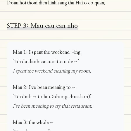
Doan hoi thoai dien hinh sang thu Hai o co quan.
STEP 3: Mau cau can nho
Mau 1: I spent the weekend ~ing
"Toi da danh ca cuoi tuan de ~"
I spent the weekend cleaning my room.
Mau 2: I've been meaning to ~
"Toi dinh ~ tu lau (nhung chua lam)"
I've been meaning to try that restaurant.
Mau 3: the whole ~