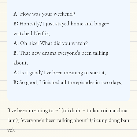
A:
How was your weekend?
B:
Honestly? I just stayed home and binge-
watched Netflix.
A:
Oh nice! What did you watch?
B:
That new drama everyone's been talking
about.
A:
Is it good? I've been meaning to start it.
B:
So good. I finished all the episodes in two days.
"I've been meaning to ~" (toi dinh ~ tu lau roi ma chua
lam), "everyone's been talking about" (ai cung dang ban
ve).