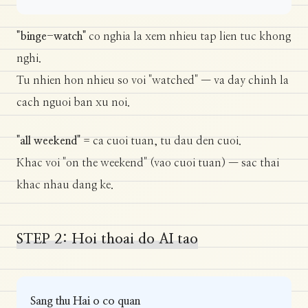
"binge-watch"
co nghia la xem nhieu tap lien tuc khong
nghi.
Tu nhien hon nhieu so voi "watched" — va day chinh la
cach nguoi ban xu noi.
"all weekend"
= ca cuoi tuan, tu dau den cuoi.
Khac voi "on the weekend" (vao cuoi tuan) — sac thai
khac nhau dang ke.
STEP 2: Hoi thoai do AI tao
Sang thu Hai o co quan