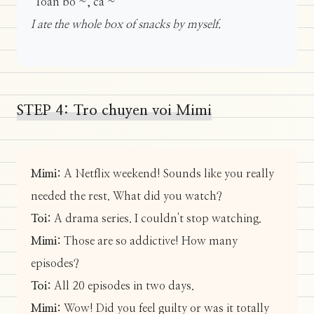
"Toan bo ~, ca ~"
I ate the whole box of snacks by myself.
STEP 4: Tro chuyen voi Mimi
Mimi:
A Netflix weekend! Sounds like you really
needed the rest. What did you watch?
Toi:
A drama series. I couldn't stop watching.
Mimi:
Those are so addictive! How many
episodes?
Toi:
All 20 episodes in two days.
Mimi:
Wow! Did you feel guilty or was it totally