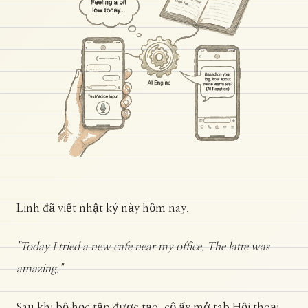
Linh đã viết nhật ký này hôm nay.
"Today I tried a new cafe near my office. The latte was
amazing."
Sau khi bộ học tập được tạo, cô ấy mở tab Hội thoại.