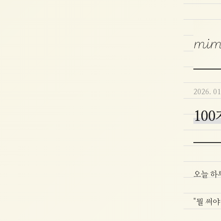
mim
2026. 01
10
오늘 하
"뭘 써야