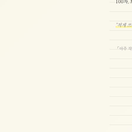
100자
"적게 쓰
「아주 작