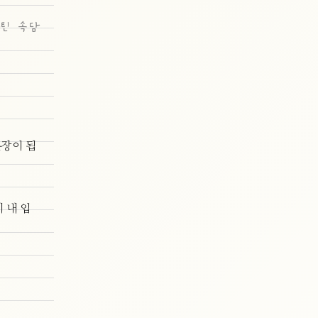
틴 속담
문장이 됩
이 내 입