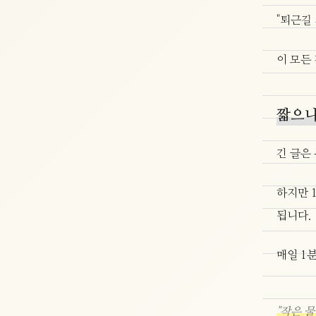
"퇴근길
이 모든
짧으니
긴 글은
하지만 
됩니다.
매일 1분
"작은 