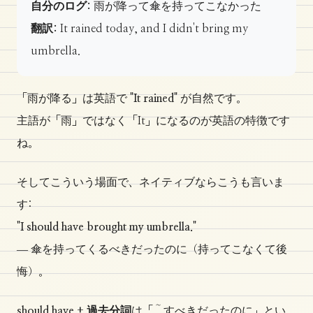
自分のログ:
雨が降って傘を持ってこなかった
翻訳:
It rained today, and I didn't bring my
umbrella.
「雨が降る」は英語で
"It rained"
が自然です。
主語が「雨」ではなく「It」になるのが英語の特徴です
ね。
そしてこういう場面で、ネイティブならこうも言いま
す:
"I should have brought my umbrella."
― 傘を持ってくるべきだったのに（持ってこなくて後
悔）。
should have + 過去分詞
は「～すべきだったのに」とい