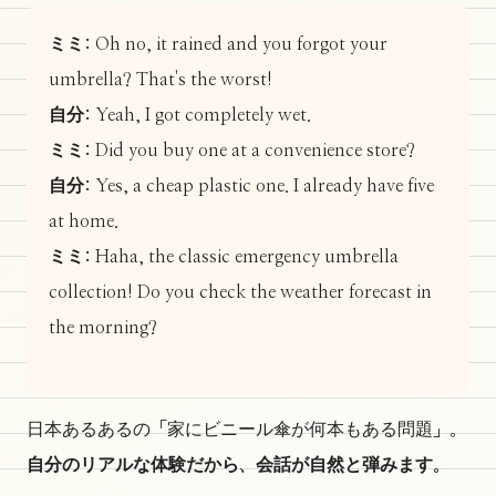
ミミ:
Oh no, it rained and you forgot your
umbrella? That's the worst!
自分:
Yeah, I got completely wet.
ミミ:
Did you buy one at a convenience store?
自分:
Yes, a cheap plastic one. I already have five
at home.
ミミ:
Haha, the classic emergency umbrella
collection! Do you check the weather forecast in
the morning?
日本あるあるの「家にビニール傘が何本もある問題」。
自分のリアルな体験だから、会話が自然と弾みます。