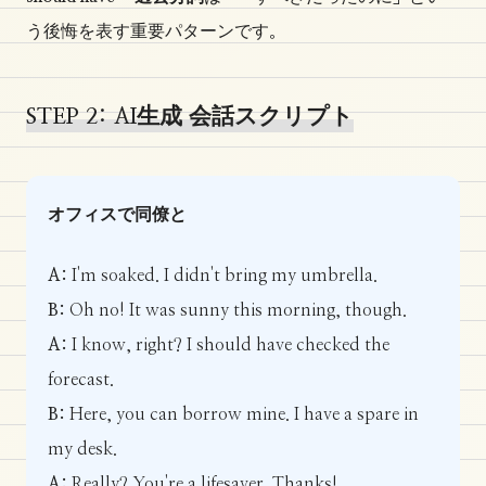
う後悔を表す重要パターンです。
STEP 2: AI生成 会話スクリプト
オフィスで同僚と
A:
I'm soaked. I didn't bring my umbrella.
B:
Oh no! It was sunny this morning, though.
A:
I know, right? I should have checked the
forecast.
B:
Here, you can borrow mine. I have a spare in
my desk.
A:
Really? You're a lifesaver. Thanks!