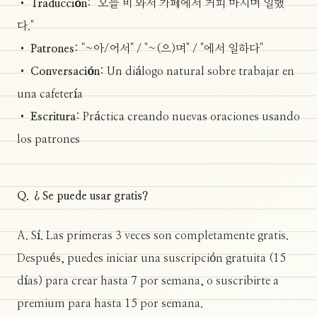
•
Traducción
: "오늘 비 와서 카페에서 커피 마시며 일했
다."
•
Patrones
: "~아/어서" / "~(으)며" / "에서 일하다"
•
Conversación
: Un diálogo natural sobre trabajar en
una cafetería
•
Escritura
: Práctica creando nuevas oraciones usando
los patrones
Q. ¿Se puede usar gratis?
A. Sí. Las primeras 3 veces son completamente gratis.
Después, puedes iniciar una suscripción gratuita (15
días) para crear hasta 7 por semana, o suscribirte a
premium para hasta 15 por semana.